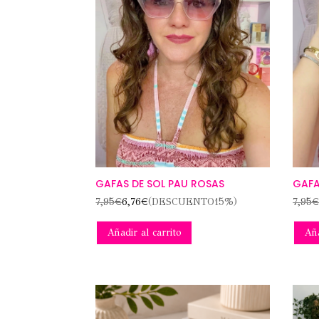
GAFAS DE SOL PAU ROSAS
GAFA
7,95
€
6,76
€
(DESCUENTO15%)
7,95
Añadir al carrito
Aña