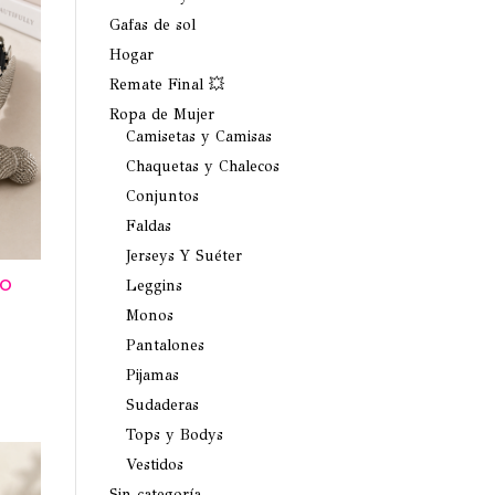
Gafas de sol
Hogar
Remate Final 💥
Ropa de Mujer
Camisetas y Camisas
Chaquetas y Chalecos
Conjuntos
Faldas
Jerseys Y Suéter
CO
Leggins
Monos
Pantalones
Pijamas
Sudaderas
Tops y Bodys
Vestidos
Sin categoría