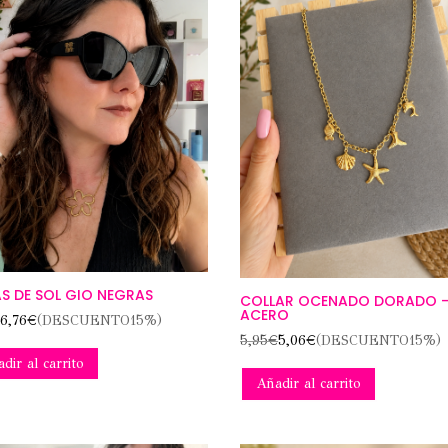
S DE SOL GIO NEGRAS
COLLAR OCENADO DORADO 
ACERO
€
6,76
€
(DESCUENTO15%)
5,95
€
5,06
€
(DESCUENTO15%)
dir al carrito
Añadir al carrito