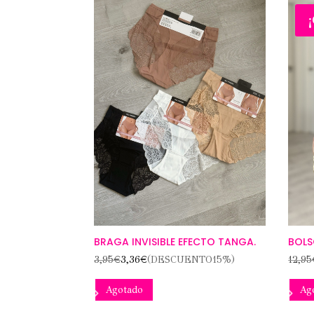
¡
BRAGA INVISIBLE EFECTO TANGA.
BOLS
3,95
€
3,36
€
(DESCUENTO15%)
12,95
Este
Agotado
Ag
producto
tiene