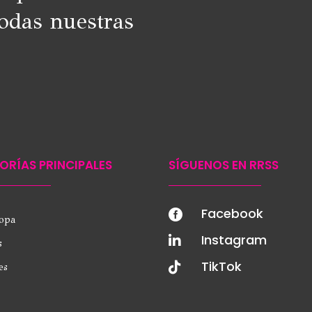
odas nuestras
ORÍAS PRINCIPALES
SÍGUENOS EN RRSS
Facebook

ropa
Instagram

s
TikTok

es