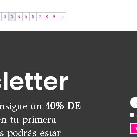
12,95€.
6,00€.
2
3
4
5
6
7
8
9
→
letter
onsigue un
10% DE
H
n tu primera
s podrás estar