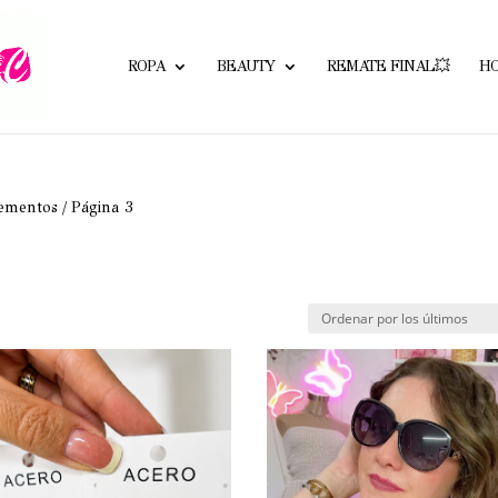
ROPA
BEAUTY
REMATE FINAL💥
H
ementos
/ Página 3