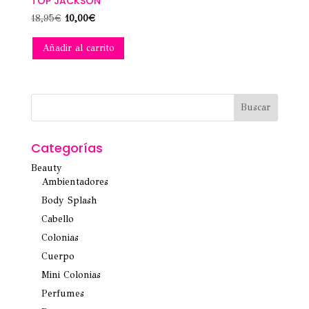
TOP JACKSON
El
El
18,95
€
10,00
€
precio
precio
Añadir al carrito
original
actual
era:
es:
18,95€.
10,00€.
Categorías
Beauty
Ambientadores
Body Splash
Cabello
Colonias
Cuerpo
Mini Colonias
Perfumes