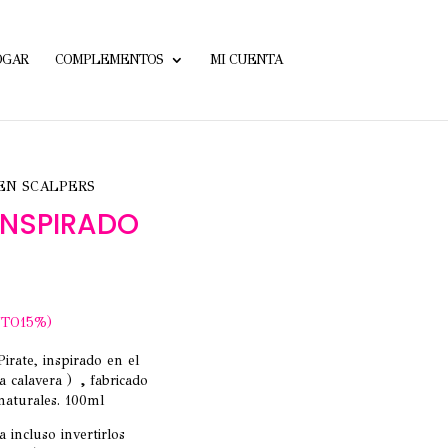
OGAR
COMPLEMENTOS
MI CUENTA
 EN SCALPERS
INSPIRADO
TO15%)
irate, inspirado en el
la calavera )
,
fabricado
naturales. 100ml
 incluso invertirlos