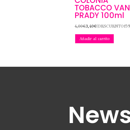
COLONIA
TOBACCO VAN
PRADY 100ml
4,00
€
3,40
€
(DESCUENTO15
Añadir al carrito
News