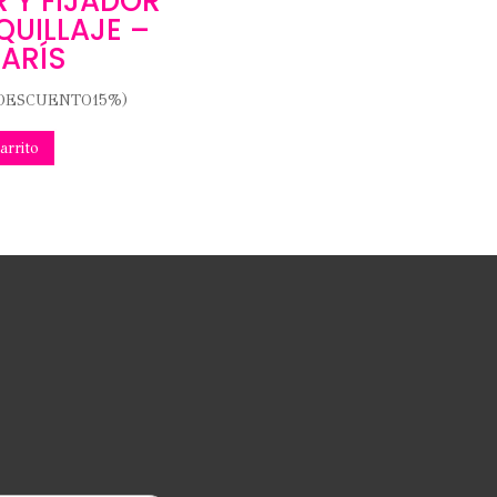
R Y FIJADOR
QUILLAJE –
PARÍS
DESCUENTO15%)
arrito