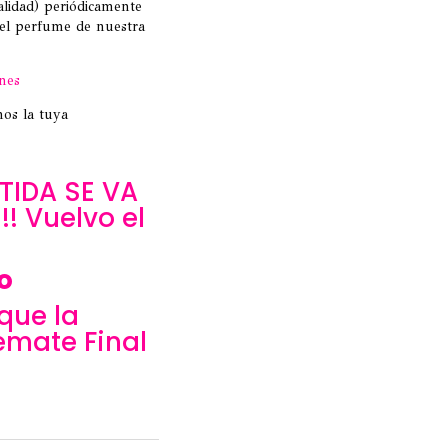
lidad) periódicamente
 el perfume de nuestra
nes
nos la tuya
IDA SE VA
! Vuelvo el
o
que la
emate Final