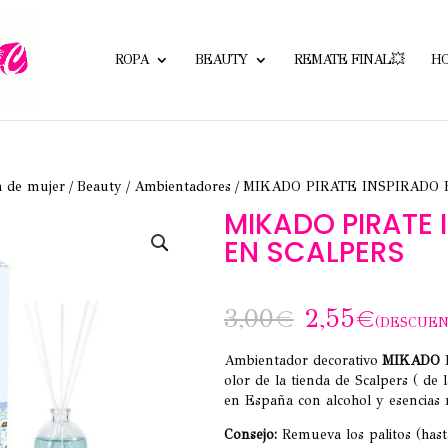
ROPA
BEAUTY
REMATE FINAL💥
H
a de mujer
/
Beauty
/
Ambientadores
/ MIKADO PIRATE INSPIRADO
MIKADO PIRATE 
EN SCALPERS
3,00
€
2,55
€
(DESCUEN
Ambientador decorativo
MIKADO
P
olor de la tienda de Scalpers ( de 
en España con alcohol y esencias 
Consejo:
Remueva los palitos (hasta