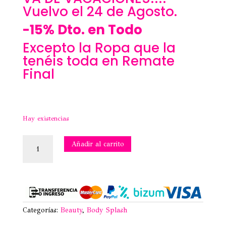
Vuelvo el 24 de Agosto.
-15% Dto. en Todo
Excepto la Ropa que la
tenéis toda en Remate
Final
Hay existencias
BRUMA
Añadir al carrito
DE
HOMBRE
BLACK
OCEAN
-
SENSINITY
cantidad
Categorías:
Beauty
,
Body Splash