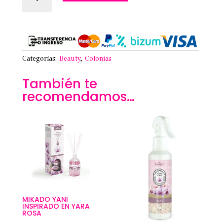
INSPIRADA
EN
ECLAIRE
-
PRADY
cantidad
Categorías:
Beauty
,
Colonias
También te
recomendamos…
MIKADO YANI
INSPIRADO EN YARA
ROSA