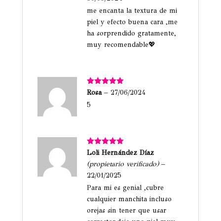
me encanta la textura de mi
piel y efecto buena cara ,me
ha sorprendido gratamente,
muy recomendable💖
Valorado
Rosa
–
27/06/2024
con
5
de 5
5
Valorado
Loli Hernández Díaz
con
5
de 5
(propietario verificado)
–
22/01/2025
Para mi es genial ,cubre
cualquier manchita incluso
orejas sin tener que usar