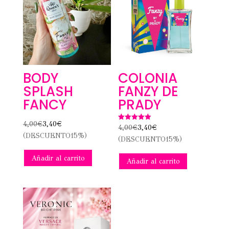
BODY
COLONIA
SPLASH
FANZY DE
FANCY
PRADY
4,00
€
3,40
€
Valorado
4,00
€
3,40
€
con
(DESCUENTO15%)
(DESCUENTO15%)
5.00
de 5
Añadir al carrito
Añadir al carrito