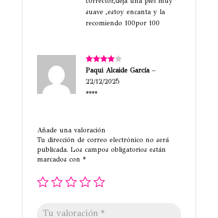
corrector,deja una piel muy
suave ,estoy encanta y la
recomiendo 100por 100
Valorado
Paqui Alcaide García
–
con
4
de
22/12/2025
5
****
Añade una valoración
Tu dirección de correo electrónico no será
publicada.
Los campos obligatorios están
marcados con
*