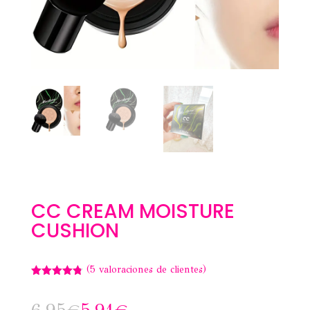
CC CREAM MOISTURE
CUSHION
(
5
valoraciones de clientes)
Valorado
con
4.80
de
5 en base