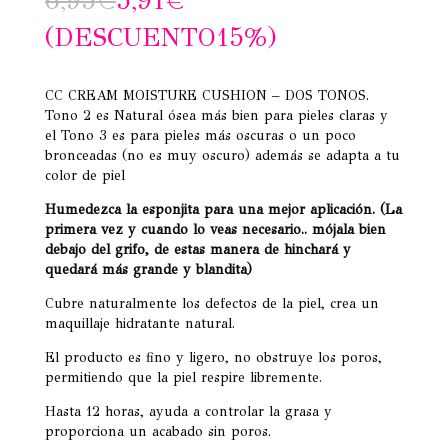
6,95
€
5,91
€
a
valoracione
(DESCUENTO15%)
s de
clientes
CC CREAM MOISTURE CUSHION – DOS TONOS.
Tono 2 es Natural ósea más bien para pieles claras y
el Tono 3 es para pieles más oscuras o un poco
bronceadas (no es muy oscuro) además se adapta a tu
color de piel
Humedezca la esponjita para una mejor aplicación. (La
primera vez y cuando lo veas necesario.. mójala bien
debajo del grifo, de estas manera de hinchará y
quedará más grande y blandita)
Cubre naturalmente los defectos de la piel, crea un
maquillaje hidratante natural.
El producto es fino y ligero, no obstruye los poros,
permitiendo que la piel respire libremente.
Hasta 12 horas, ayuda a controlar la grasa y
proporciona un acabado sin poros.