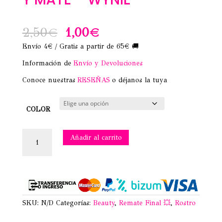
El
El
2,50
€
1,00
€
Envío 4€ / Gratis a partir de 65€ 🚚
precio
precio
Información de
Envío y Devoluciones
original
actual
Conoce nuestras
RESEÑAS
o déjanos la tuya
era:
es:
2,50€.
1,00€.
COLOR
LABIAL
Añadir al carrito
LÍQUIDO
24
HORAS
Y
MATE
-
WYNIE
SKU:
N/D
Categorías:
Beauty
,
Remate Final 💥
,
Rostro
cantidad