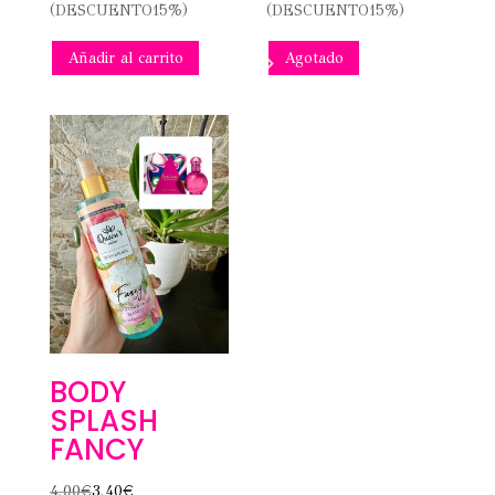
(DESCUENTO15%)
(DESCUENTO15%)
Añadir al carrito
Agotado
BODY
SPLASH
FANCY
4,00
€
3,40
€