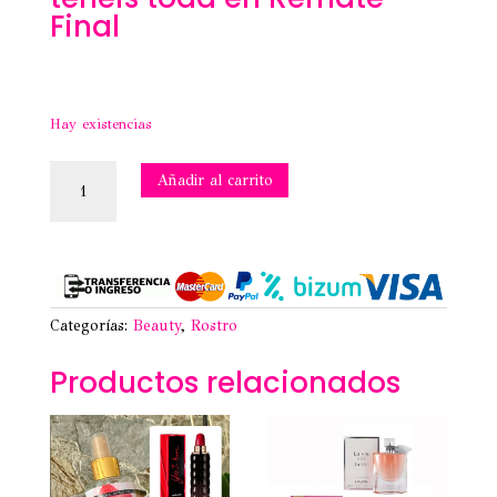
Final
Hay existencias
MASCARILLA
Añadir al carrito
FACIAL
KOJIC
ACID
-
KISS
BEAUTY
cantidad
Categorías:
Beauty
,
Rostro
Productos relacionados