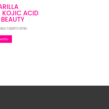
RILLA
L KOJIC ACID
S BEAUTY
DESCUENTO15%)
arrito