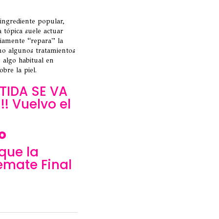
ingrediente popular,
 tópica suele actuar
iamente “repara” la
mo algunos tratamientos
 algo habitual en
bre la piel.
IDA SE VA
! Vuelvo el
o
que la
emate Final