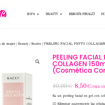
ROPA
BEAUTY
REMATE FINAL💥
H
a de mujer
/
Beauty
/
Rostro
/ PEELING FACIAL PHYTO COLLAGEN
PEELING FACIAL
COLLAGEN 150m
(Cosmética Co
10,00
€
8,50
€
(DESCU
Es un peeling facial en gel con co
💆‍♀️ Eliminar suavemente las célul