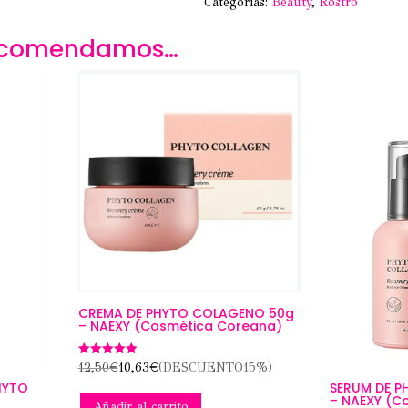
Categorías:
Beauty
,
Rostro
recomendamos…
CREMA DE PHYTO COLAGENO 50g
– NAEXY (Cosmética Coreana)
Valorado
12,50
€
10,63
€
(DESCUENTO15%)
con
HYTO
SERUM DE 
5.00
– NAEXY (C
de 5
Añadir al carrito