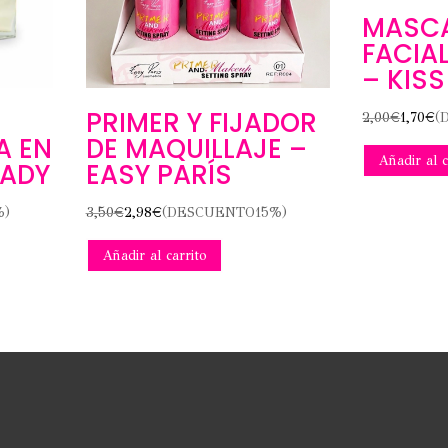
MASCA
FACIA
– KIS
PRIMER Y FIJADOR
2,00
€
1,70
€
(
DE MAQUILLAJE –
A EN
Añadir al c
EASY PARÍS
RADY
3,50
€
2,98
€
(DESCUENTO15%)
%)
Añadir al carrito