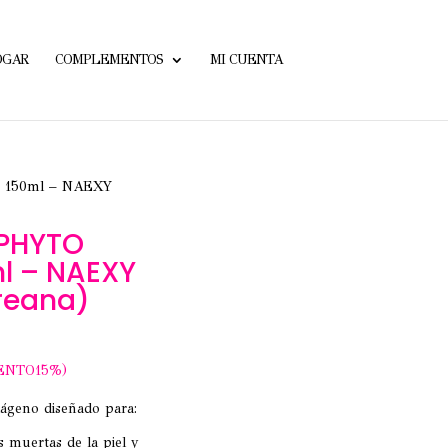
OGAR
COMPLEMENTOS
MI CUENTA
 150ml – NAEXY
 PHYTO
l – NAEXY
reana)
ENTO15%)
lágeno diseñado para:
as muertas de la piel y