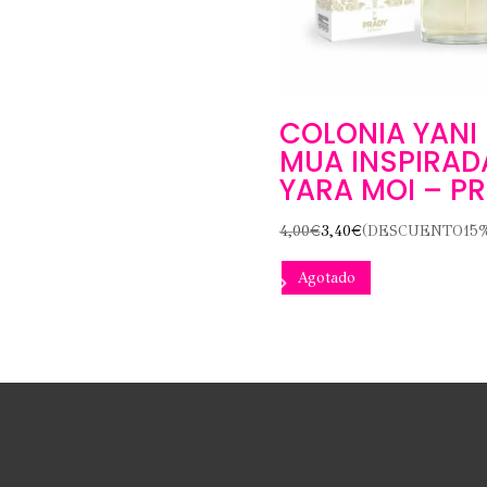
COLONIA YANI
MUA INSPIRAD
YARA MOI – P
4,00
€
3,40
€
(DESCUENTO15
Agotado