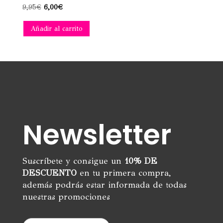
El
El
9,95
€
6,00
€
precio
precio
Añadir al carrito
original
actual
era:
es:
9,95€.
6,00€.
Newsletter
Suscríbete y consigue un
10% DE
DESCUENTO
en tu primera compra,
además podrás estar informada de todas
nuestras promociones