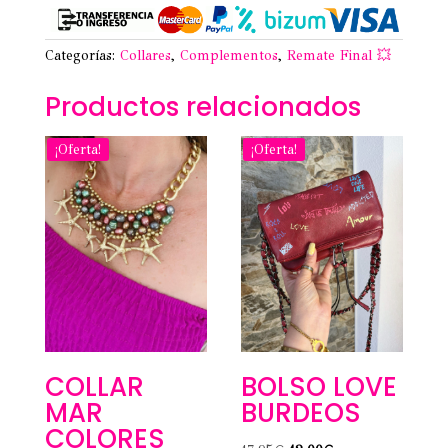
Categorías:
Collares
,
Complementos
,
Remate Final 💥
Productos relacionados
¡Oferta!
¡Oferta!
COLLAR
BOLSO LOVE
MAR
BURDEOS
COLORES