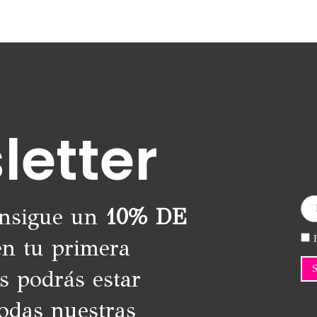
9,95€.
3,00€.
múltiples
variantes.
Las
opciones
se
pueden
elegir
en
letter
la
página
de
producto
onsigue un
10% DE
H
n tu primera
s podrás estar
odas nuestras