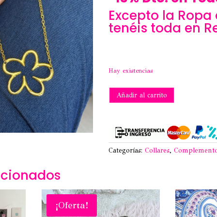
Excepto la Ropa 
tenéis toda en R
Hay existencias
COLLAR
Añadir al carrito
FLOR
-
ACERO
cantidad
Categorías:
Collares
,
Complement
acionados
¡Oferta!