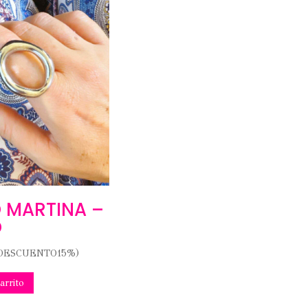
O MARTINA –
O
DESCUENTO15%)
arrito