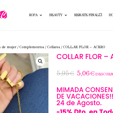
ROPA
BEAUTY
REMATE FINAL💥
H
a de mujer
/
Complementos
/
Collares
/ COLLAR FLOR – ACERO
COLLAR FLOR –
5,95
€
5,06
€
(DESCUEN
MIMADA CONSENT
DE VACACIONES!!!
24 de Agosto.
-15% Dto. en Tod