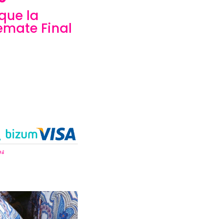
que la
emate Final
os