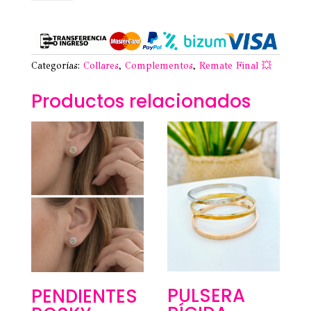
14,95€.
8,00€.
Categorías:
Collares
,
Complementos
,
Remate Final 💥
Productos relacionados
PULSERA
PENDIENTES