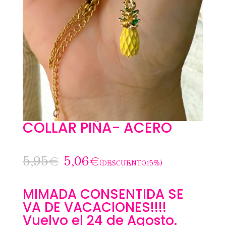
COLLAR PIÑA- ACERO
5,95
€
5,06
€
(DESCUENTO15%)
MIMADA CONSENTIDA SE
VA DE VACACIONES!!!!
Vuelvo el 24 de Agosto.