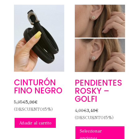
CINTURÓN
PENDIENTES
FINO NEGRO
ROSKY –
GOLFI
5,95
€
5,06
€
(DESCUENTO15%)
4,00
€
3,40
€
(DESCUENTO15%)
Añadir al carrito
Este
Seleccionar
produc
opciones
tiene