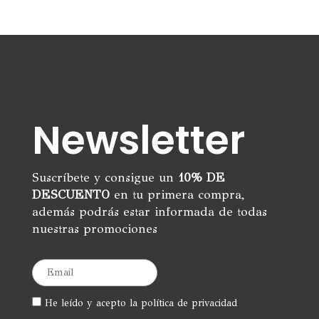
era:
es:
9,95€.
6,00€.
Newsletter
Suscríbete y consigue un
10% DE
DESCUENTO
en tu primera compra,
además podrás estar informada de todas
nuestras promociones
He leído y acepto la política de privacidad