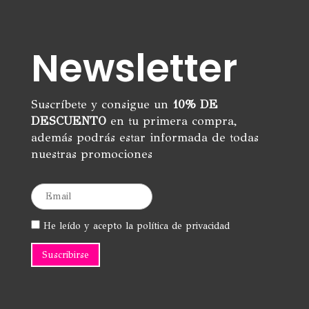
opciones
se
pueden
Newsletter
elegir
en
la
página
Suscríbete y consigue un
10% DE
de
DESCUENTO
en tu primera compra,
producto
además podrás estar informada de todas
nuestras promociones
He leído y acepto la política de privacidad