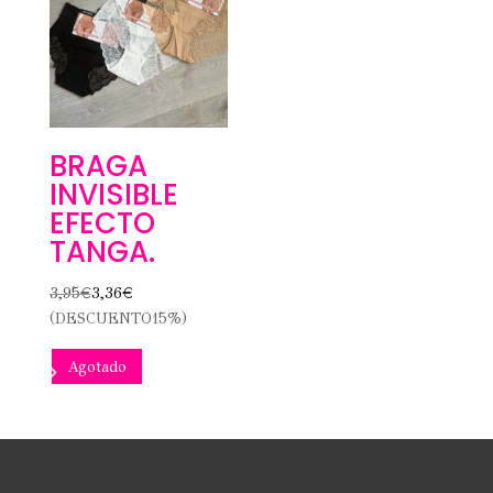
en
la
página
de
producto
BRAGA
INVISIBLE
EFECTO
TANGA.
3,95
€
3,36
€
(DESCUENTO15%)
Este
Agotado
producto
tiene
múltiples
variantes.
Las