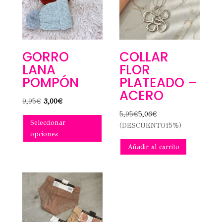
COLLAR
GORRO
FLOR
LANA
PLATEADO –
POMPÓN
ACERO
El
El
9,95
€
3,00
€
precio
precio
Este
5,95
€
5,06
€
Seleccionar
original
actual
producto
(DESCUENTO15%)
opciones
era:
es:
tiene
9,95€.
3,00€.
múltiples
Añadir al carrito
variantes.
Las
opciones
se
pueden
elegir