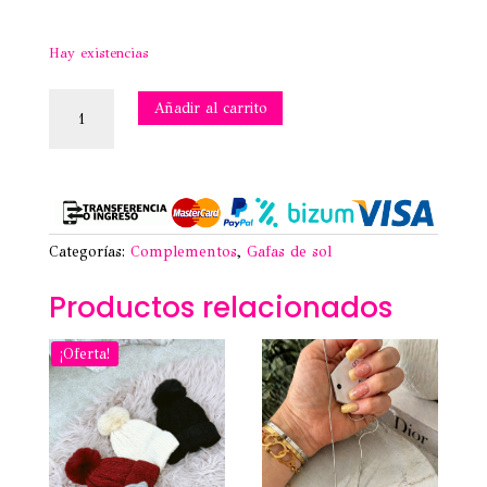
Hay existencias
GAFAS
Añadir al carrito
DE
SOL
PAU
ROSAS
cantidad
Categorías:
Complementos
,
Gafas de sol
Productos relacionados
¡Oferta!