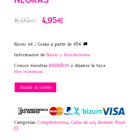
El
El
8,95
€
4,95
€
precio
precio
original
actual
Envío 4€ / Gratis a partir de 65€ 🚚
era:
es:
Información de
Envío y Devoluciones
8,95€.
4,95€.
Conoce nuestras
RESEÑAS
o déjanos la tuya
Hay existencias
GAFAS
Añadir al carrito
DE
SOL
FAMTASY
NEGRAS
cantidad
Categorías:
Complementos
,
Gafas de sol
,
Remate Final
💥