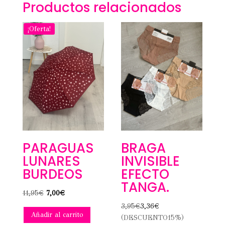
Productos relacionados
¡Oferta!
PARAGUAS
BRAGA
LUNARES
INVISIBLE
BURDEOS
EFECTO
TANGA.
El
El
11,95
€
7,00
€
precio
precio
3,95
€
3,36
€
Añadir al carrito
original
actual
(DESCUENTO15%)