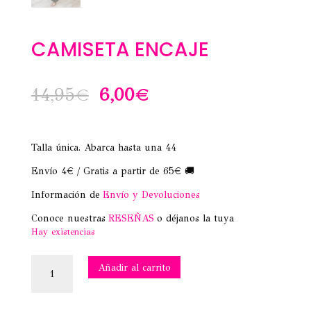
CAMISETA ENCAJE
El
El
14,95
€
6,00
€
precio
precio
original
actual
Talla única. Abarca hasta una 44
era:
es:
Envío 4€ / Gratis a partir de 65€ 🚚
14,95€.
6,00€.
Información de
Envío y Devoluciones
Conoce nuestras
RESEÑAS
o déjanos la tuya
Hay existencias
CAMISETA
Añadir al carrito
ENCAJE
cantidad