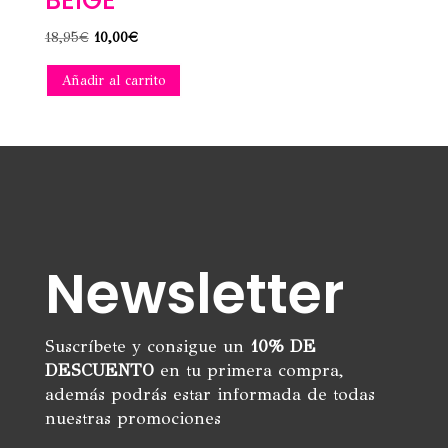
El
El
18,95
€
10,00
€
precio
precio
Añadir al carrito
original
actual
era:
es:
18,95€.
10,00€.
Newsletter
Suscríbete y consigue un
10% DE
DESCUENTO
en tu primera compra,
además podrás estar informada de todas
nuestras promociones