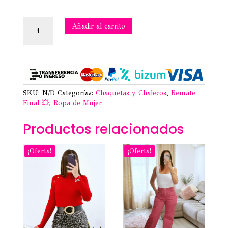
CHAQUETA
Añadir al carrito
VAQUERA
BEIGE
M/L
cantidad
SKU:
N/D
Categorías:
Chaquetas y Chalecos
,
Remate
Final 💥
,
Ropa de Mujer
Productos relacionados
¡Oferta!
¡Oferta!