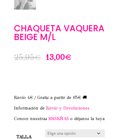
CHAQUETA VAQUERA
BEIGE M/L
El
El
25,95
€
13,00
€
precio
precio
original
actual
era:
es:
Envío 4€ / Gratis a partir de 65€ 🚚
25,95€.
13,00€.
Información de
Envío y Devoluciones
Conoce nuestras
RESEÑAS
o déjanos la tuya
TALLA