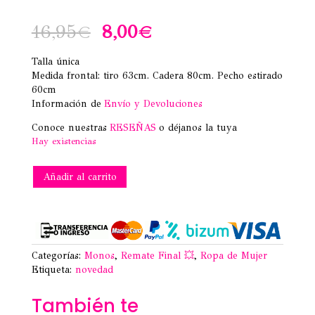
El
El
16,95
€
8,00
€
precio
precio
Talla única
Medida frontal: tiro 63cm. Cadera 80cm. Pecho estirado
original
actual
60cm
Información de
era:
Envío y Devoluciones
es:
Conoce nuestras
RESEÑAS
o déjanos la tuya
16,95€.
8,00€.
Hay existencias
MONO
Añadir al carrito
CORTO
CARMEN
FUCSIA
cantidad
Categorías:
Monos
,
Remate Final 💥
,
Ropa de Mujer
Etiqueta:
novedad
También te