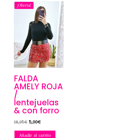
¡Oferta!
FALDA
AMELY ROJA
/
lentejuelas
& con forro
El
El
18,95
€
5,00
€
precio
precio
Añadir al carrito
original
actual