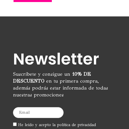
era:
es:
18,95€.
5,00€.
Newsletter
Suscríbete y consigue un
10% DE
DESCUENTO
en tu primera compra,
además podrás estar informada de todas
nuestras promociones
He leído y acepto la política de privacidad