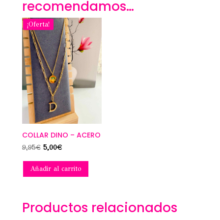
recomendamos…
¡Oferta!
COLLAR DINO – ACERO
El
El
9,95
€
5,00
€
precio
precio
Añadir al carrito
original
actual
era:
es:
9,95€.
5,00€.
Productos relacionados