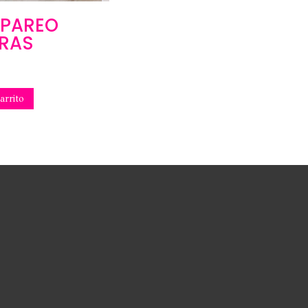
 PAREO
RAS
arrito