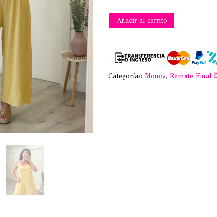
MONO
Añadir al carrito
PAULA
AMARILLO
cantidad
Categorías:
Monos
,
Remate Final 