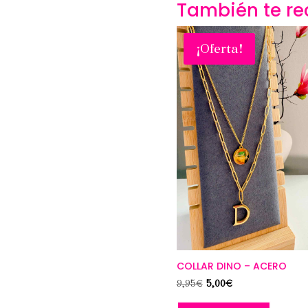
También te 
¡Oferta!
COLLAR DINO – ACERO
El
El
9,95
€
5,00
€
precio
precio