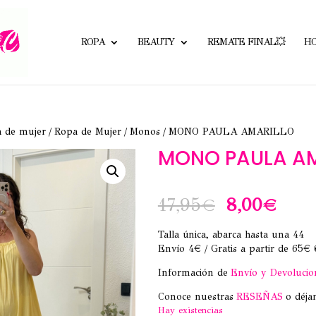
ROPA
BEAUTY
REMATE FINAL💥
H
a de mujer
/
Ropa de Mujer
/
Monos
/ MONO PAULA AMARILLO
MONO PAULA AM
El
El
17,95
€
8,00
€
precio
prec
Talla única, abarca hasta una 44
Envío 4€ / Gratis a partir de 65€ 
original
actu
Información de
Envío y Devolucio
era:
es:
Conoce nuestras
RESEÑAS
o déja
17,95€.
8,00
Hay existencias