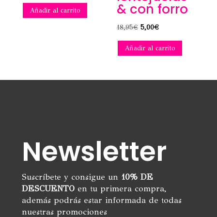
& con forro
Añadir al carrito
El
El
18,95
€
5,00
€
precio
precio
Añadir al carrito
original
actual
era:
es:
18,95€.
5,00€.
Newsletter
Suscríbete y consigue un
10% DE
DESCUENTO
en tu primera compra,
además podrás estar informada de todas
nuestras promociones