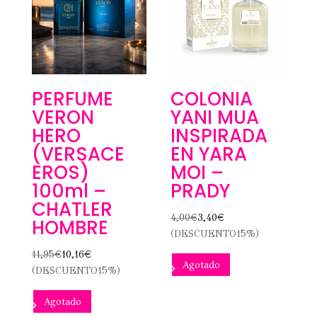
PERFUME
COLONIA
VERON
YANI MUA
HERO
INSPIRADA
(VERSACE
EN YARA
EROS)
MOI –
100ml –
PRADY
CHATLER
4,00
€
3,40
€
HOMBRE
(DESCUENTO15%)
11,95
€
10,16
€
Agotado
(DESCUENTO15%)
Agotado