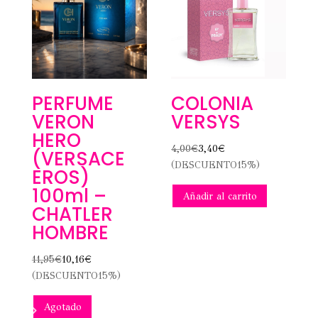
PERFUME
COLONIA
VERON
VERSYS
HERO
4,00
€
3,40
€
(VERSACE
(DESCUENTO15%)
EROS)
100ml –
Añadir al carrito
CHATLER
HOMBRE
11,95
€
10,16
€
(DESCUENTO15%)
Agotado