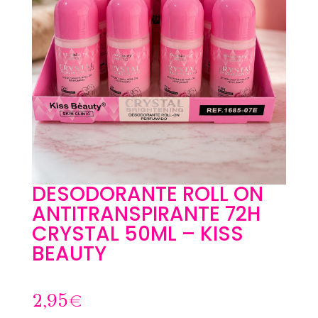
DESODORANTE ROLL ON
ANTITRANSPIRANTE 72H
CRYSTAL 50ML – KISS
BEAUTY
2,95
€