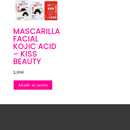
MASCARILLA
FACIAL
KOJIC ACID
– KISS
BEAUTY
2,00
€
Añadir al carrito