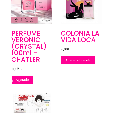
COLONIA LA
PERFUME
VIDA LOCA
VERONIC
(CRYSTAL)
4,00
€
100ml –
CHATLER
Añadir al carrito
11,95
€
Agotado