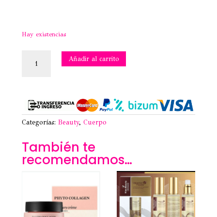
Hay existencias
DESODORANTE
Añadir al carrito
ROLL
ON
ANTITRANSPIRANTE
72H
CRYSTAL
50ML
-
Categorías:
Beauty
,
Cuerpo
KISS
BEAUTY
También te
cantidad
recomendamos…