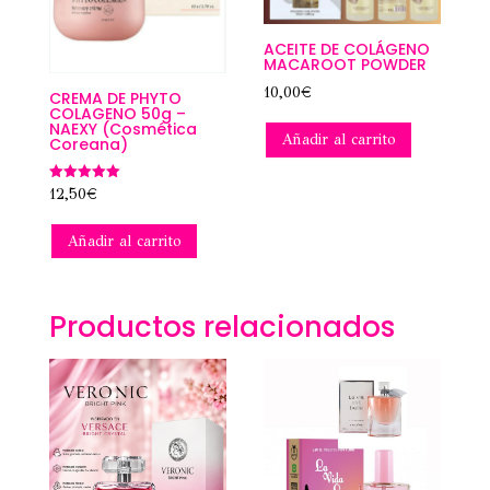
ACEITE DE COLÁGENO
MACAROOT POWDER
10,00
€
CREMA DE PHYTO
COLAGENO 50g –
NAEXY (Cosmética
Añadir al carrito
Coreana)
Valorado
12,50
€
con
5.00
de 5
Añadir al carrito
Productos relacionados