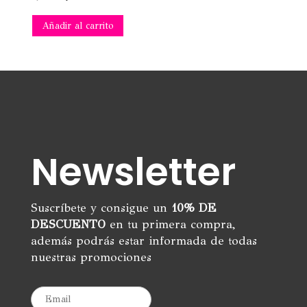
precio
precio
Añadir al carrito
original
actual
era:
es:
9,95€.
6,00€.
Newsletter
Suscríbete y consigue un
10% DE
DESCUENTO
en tu primera compra,
además podrás estar informada de todas
nuestras promociones