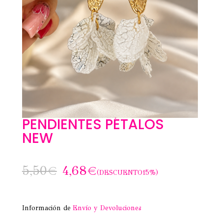
PENDIENTES PÉTALOS
NEW
5,50
€
4,68
€
(DESCUENTO15%)
Información de
Envío y Devoluciones