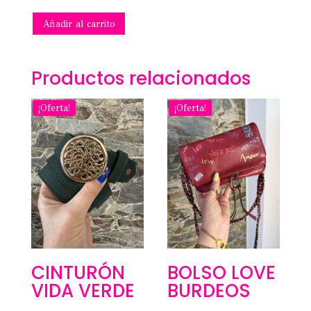
Añadir al carrito
Productos relacionados
¡Oferta!
¡Oferta!
CINTURÓN
BOLSO LOVE
VIDA VERDE
BURDEOS