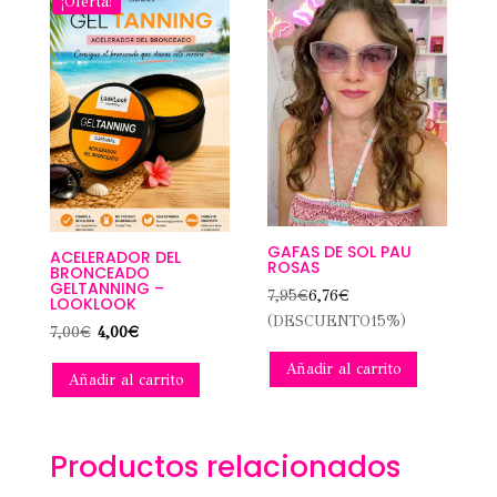
¡Oferta!
GAFAS DE SOL PAU
ACELERADOR DEL
ROSAS
BRONCEADO
GELTANNING –
7,95
€
6,76
€
LOOKLOOK
(DESCUENTO15%)
El
El
7,00
€
4,00
€
precio
precio
Añadir al carrito
Añadir al carrito
original
actual
era:
es:
7,00€.
4,00€.
Productos relacionados