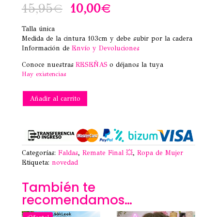
El
El
15,95
€
10,00
€
precio
precio
Talla única
Medida de la cintura 103cm y debe subir por la cadera
original
actual
Información de
Envío y Devoluciones
era:
es:
Conoce nuestras
RESEÑAS
o déjanos la tuya
Hay existencias
15,95€.
10,00€.
FALDA
Añadir al carrito
PAREO
ROSA
cantidad
Categorías:
Faldas
,
Remate Final 💥
,
Ropa de Mujer
Etiqueta:
novedad
También te
recomendamos…