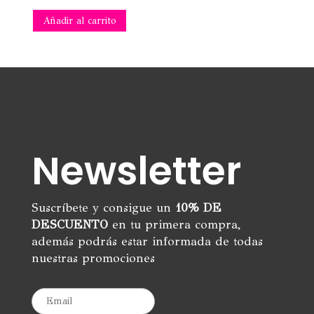
precio
precio
Añadir al carrito
original
actual
era:
es:
18,95€.
5,00€.
Newsletter
Suscríbete y consigue un
10% DE
DESCUENTO
en tu primera compra,
además podrás estar informada de todas
nuestras promociones