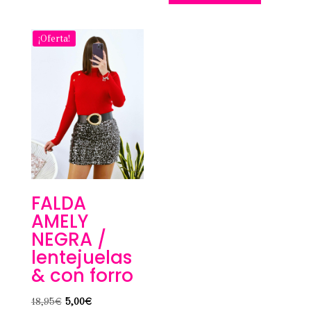
era:
es:
18,95€.
5,00€.
¡Oferta!
FALDA
AMELY
NEGRA /
lentejuelas
& con forro
El
El
18,95
€
5,00
€