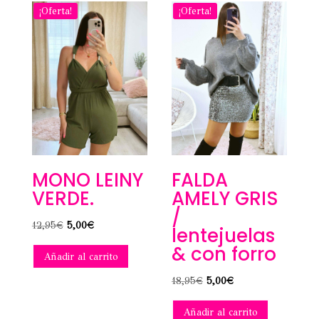
¡Oferta!
¡Oferta!
MONO LEINY
FALDA
VERDE.
AMELY GRIS
/
El
El
12,95
€
5,00
€
lentejuelas
precio
precio
& con forro
Añadir al carrito
original
actual
era:
es:
El
El
18,95
€
5,00
€
12,95€.
5,00€.
precio
precio
Añadir al carrito
original
actual