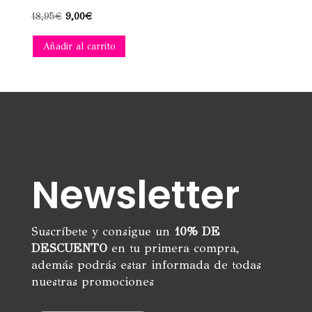
El
El
18,95
€
9,00
€
precio
precio
Añadir al carrito
original
actual
era:
es:
18,95€.
9,00€.
Newsletter
Suscríbete y consigue un
10% DE
DESCUENTO
en tu primera compra,
además podrás estar informada de todas
nuestras promociones