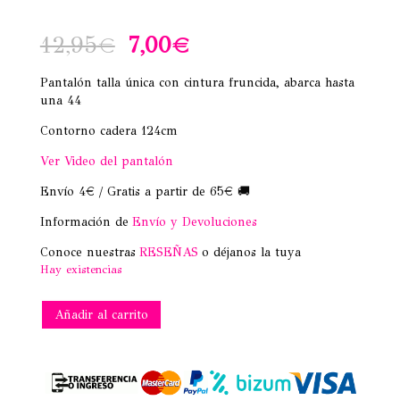
El
El
12,95
€
7,00
€
precio
precio
Pantalón talla única con cintura fruncida, abarca hasta
una 44
original
actual
Contorno cadera 124cm
era:
es:
Ver Video del pantalón
12,95€.
7,00€.
Envío 4€ / Gratis a partir de 65€ 🚚
Información de
Envío y Devoluciones
Conoce nuestras
RESEÑAS
o déjanos la tuya
Hay existencias
PANTALÓN
Añadir al carrito
GLOBO
FINO
TAUPE
cantidad