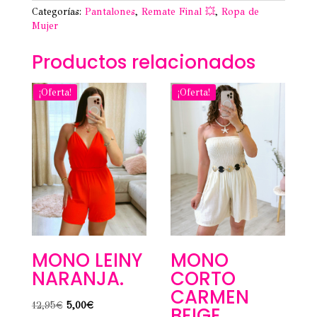
Categorías:
Pantalones
,
Remate Final 💥
,
Ropa de
Mujer
Productos relacionados
¡Oferta!
¡Oferta!
MONO LEINY
MONO
NARANJA.
CORTO
CARMEN
El
El
12,95
€
5,00
€
BEIGE